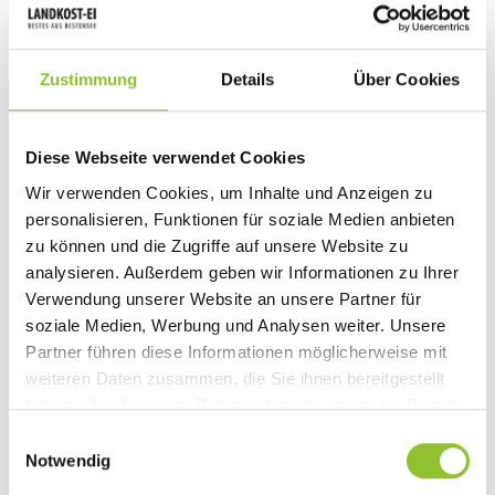
Zustimmung
Details
Über Cookies
Qualität auf
Diese Webseite verwendet Cookies
allen Ebenen
Wir verwenden Cookies, um Inhalte und Anzeigen zu
personalisieren, Funktionen für soziale Medien anbieten
zu können und die Zugriffe auf unsere Website zu
analysieren. Außerdem geben wir Informationen zu Ihrer
Für uns ist es selbstverständlich, Ihnen die höchstmögliche Produkt- und
Verwendung unserer Website an unsere Partner für
Lebensmittelsicherheit zu bieten. Ob rechtliche Anforderungen,
soziale Medien, Werbung und Analysen weiter. Unsere
Nachvollziehbarkeit oder Güte unserer Produkte – Landkost bietet Qualität
auf dem allerhöchsten Level. Und das unter ständiger Berücksichtigung von
Partner führen diese Informationen möglicherweise mit
Verbraucher-, Tier- und Umweltschutz.
weiteren Daten zusammen, die Sie ihnen bereitgestellt
haben oder die sie im Rahmen Ihrer Nutzung der Dienste
Der Weg unserer Eier vom Hühnernest bis ins Supermarktregal unterliegt
gesammelt haben.
deshalb einer Vielzahl von Qualitätskontrollen. Den Anfang machen wir
Einwilligungsauswahl
schon direkt nach dem Legen. Nur die besten Eier gelangen letztendlich
Notwendig
auch in den Handel. Das garantiert unser Qualitätsmanagement in
Zusammenarbeit mit unabhängigen Auditoren über den gesamten