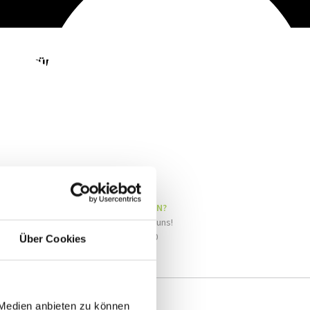
KONTAKT
B2B
DKOST
FÜR MICH
VON HIER
EI-PRODUKTE
JOBS
SIE HABEN FRAGEN?
Sprechen Sie mit uns!
Tel. +49 33763-790
Über Cookies
 Medien anbieten zu können