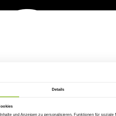
LAN
NTAKT
FAQ
UNSERE ADRESSE
RTIMENT
DATENSCHUTZ
Landkost-Ei GmbH
Motzener Str. 111
BS
IMPRESSUM
15741 Bestensee
Details
Cookies
© LANDKOST 2026
|
AGB
nhalte und Anzeigen zu personalisieren, Funktionen für soziale