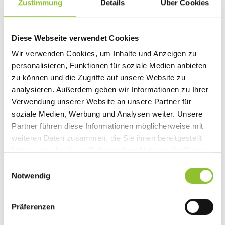
Zustimmung
Details
Über Cookies
1 Packung Pudding (Vanille- oder Sahnegeschmack)
5 Eier
180 g Zucker
Diese Webseite verwendet Cookies
100 g Butter
Wir verwenden Cookies, um Inhalte und Anzeigen zu
375 ml Milch
1 Prise Salz
personalisieren, Funktionen für soziale Medien anbieten
zu können und die Zugriffe auf unsere Website zu
analysieren. Außerdem geben wir Informationen zu Ihrer
Verwendung unserer Website an unsere Partner für
soziale Medien, Werbung und Analysen weiter. Unsere
Partner führen diese Informationen möglicherweise mit
weiteren Daten zusammen, die Sie ihnen bereitgestellt
haben oder die sie im Rahmen Ihrer Nutzung der Dienste
gesammelt haben.
Einwilligungsauswahl
ZUBEREITUNG
Notwendig
1. Zunächst den Pudding nach Packungsanleitung aus den Zutaten für den
Präferenzen
Belag zubereiten, allerdings mit den hier genannten Mengen (375 ml Milch,
180 g Zucker und das Puddingpulver). Dann in die noch warme Masse 5