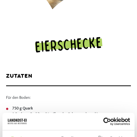
Eierschecke
ZUTATEN
Für den Boden:
750 g Quark
1 Packung Pudding (Vanille- oder Sahnegeschmack)
2 Eier
180 g Zucker
Für den Belag: